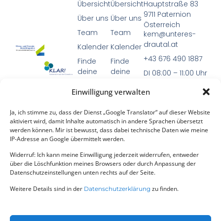
Übersicht
Übersicht
Hauptstraße 83
9711 Paternion
Über uns
Über uns
Österreich
Team
Team
kem@unteres-
drautal.at
Kalender
Kalender
+43 676 490 1887
Finde
Finde
deine
deine
DI 08:00 – 11:00 Uhr
KLAR
KEM
Einwilligung verwalten
Projekte
Projekte
Die Programme
Weitere
Weitere
Ja, ich stimme zu, dass der Dienst „Google Translator“ auf dieser Website
KEM (Klima- und
Infos
Infos
aktiviert wird, damit Inhalte automatisch in andere Sprachen übersetzt
Energie-
werden können. Mir ist bewusst, dass dabei technische Daten wie meine
IP-Adresse an Google übermittelt werden.
Modellregionen)
und
KLAR!
Widerruf: Ich kann meine Einwilligung jederzeit widerrufen, entweder
über die Löschfunktion meines Browsers oder durch Anpassung der
(Klimawandel-
Datenschutzeinstellungen unten rechts auf der Seite.
Anpassungsregionen)
Weitere Details sind in der
zu finden.
sind Initiativen
Datenschutzerklärung
des Klima- und
Energiefonds