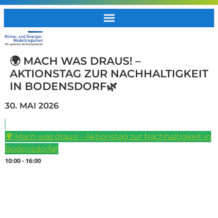
🌍 MACH WAS DRAUS! –
AKTIONSTAG ZUR NACHHALTIGKEIT
IN BODENSDORF🌿
30. MAI 2026
🌍 Mach was draus! - Aktionstag zur Nachhaltigkeit in
Bodensdorf🌿
10:00 - 16:00
Du willst kaputten Dingen ein zweites Leben schenken, dein Fahrrad fit
machen oder einfach mehr über Biodiversität und Vorsorge erfahren?
Dann komm vorbei! Die Mittelkärntner KEMs und KLAR!s laden dich und
deine ganze Familie herzlich zu unserem großen Umwelt-Aktionstag ein.
Wann? Samstag, 30. Mai 2026 | 10:00 – 16:00 Uhr