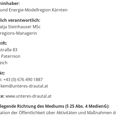
ninhaber:
 und Energie-Modellregion Kärnten
lich verantwortlich:
atja Steinhauser MSc
regions-Managerin
ift:
traße 83
 Paternion
eich
kt:
n: +43 (0) 676 490 1887
: kem@unteres-drautal.at
e:
www.unteres-drautal.at
egende Richtung des Mediums (§ 25 Abs. 4 MedienG):
ation der Öffentlichkeit über Aktivitäten und Maßnahmen d