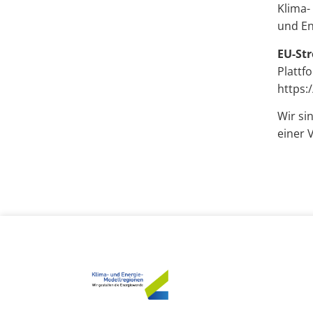
Klima-
und En
EU-Str
Plattf
https:
Wir si
einer 