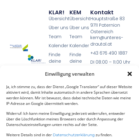
KLAR!
KEM
Kontakt
Übersicht
Übersicht
Hauptstraße 83
9711 Paternion
Über uns
Über uns
Österreich
Team
Team
kem@unteres-
drautal.at
Kalender
Kalender
+43 676 490 1887
Finde
Finde
deine
deine
DI 08:00 – 11:00 Uhr
KLAR
KEM
Einwilligung verwalten
Projekte
Projekte
Die Programme
Weitere
Weitere
Ja, ich stimme zu, dass der Dienst „Google Translator“ auf dieser Website
KEM (Klima- und
Infos
Infos
aktiviert wird, damit Inhalte automatisch in andere Sprachen übersetzt
Energie-
werden können. Mir ist bewusst, dass dabei technische Daten wie meine
IP-Adresse an Google übermittelt werden.
Modellregionen)
und
KLAR!
Widerruf: Ich kann meine Einwilligung jederzeit widerrufen, entweder
über die Löschfunktion meines Browsers oder durch Anpassung der
(Klimawandel-
Datenschutzeinstellungen unten rechts auf der Seite.
Anpassungsregionen)
Weitere Details sind in der
zu finden.
sind Initiativen
Datenschutzerklärung