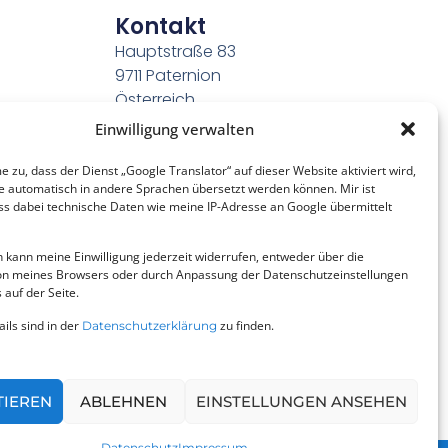
Kontakt
Hauptstraße 83
9711 Paternion
Österreich
kem@unteres-drautal.at
Einwilligung verwalten
+43 676 490 1887
me zu, dass der Dienst „Google Translator“ auf dieser Website aktiviert wird,
ne KLAR
DI 08:00 – 11:00 Uhr
te automatisch in andere Sprachen übersetzt werden können. Mir ist
ss dabei technische Daten wie meine IP-Adresse an Google übermittelt
nfos
h kann meine Einwilligung jederzeit widerrufen, entweder über die
on meines Browsers oder durch Anpassung der Datenschutzeinstellungen
 auf der Seite.
ils sind in der
zu finden.
Datenschutzerklärung
TIEREN
ABLEHNEN
EINSTELLUNGEN ANSEHEN
Datenschutz
Impressum