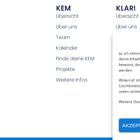
KEM
KLAR!
Übersicht
Übersicht
Über uns
Über uns
Team
Team
Kalender
Kalender
Ja, ich stim
Finde deine KEM
Finde dei
damit Inhal
bewusst, da
Projekte
Projekte
werden.
Weitere Infos
Weitere I
Widerruf: Ic
Löschfunkti
unten rechts
Weitere Deta
AKZEP