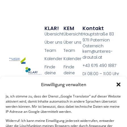
KLAR!
KEM
Kontakt
Übersicht
Übersicht
Hauptstraße 83
9711 Paternion
Über uns
Über uns
Österreich
Team
Team
kem@unteres-
drautal.at
Kalender
Kalender
+43 676 490 1887
Finde
Finde
deine
deine
DI 08:00 – 11:00 Uhr
KLAR
KEM
Einwilligung verwalten
Projekte
Projekte
Die Programme
Weitere
Weitere
Ja, ich stimme zu, dass der Dienst „Google Translator“ auf dieser Website
KEM (Klima- und
Infos
Infos
aktiviert wird, damit Inhalte automatisch in andere Sprachen übersetzt
Energie-
werden können. Mir ist bewusst, dass dabei technische Daten wie meine
IP-Adresse an Google übermittelt werden.
Modellregionen)
und
KLAR!
Widerruf: Ich kann meine Einwilligung jederzeit widerrufen, entweder
über die Löschfunktion meines Browsers oder durch Anpassung der
(Klimawandel-